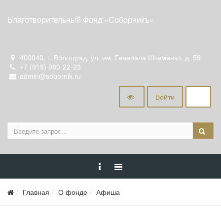
Благотворительный Фонд «Соборникъ»
400040, г. Волгоград, ул. им. Генерала Штеменко, д. 59
+7 (919) 980-22-23
admin@sobornik.ru
Войти
Главная
О фонде
Афиша