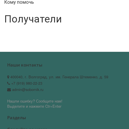
Кому помочь
Получатели
Наши контакты
400040, г. Волгоград, ул. им. Генерала Штеменко, д. 59
+7 (919) 980-22-23
admin@sobornik.ru
Нашли ошибку? Сообщите нам!
Выделите и нажмите Ctr+Enter
Разделы